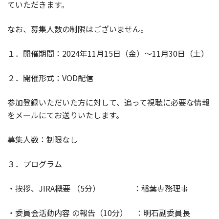
ていただきます。
なお、募集人数の制限はございません。
１．開催期間：
2024
年
11
月
15
日（金）～
11
月
30
日（土）
２．開催形式：VOD配信
参加登録いただいた方に対して、追って視聴に必要な情報
をメールにてお送りいたします。
募集人数：制限なし
３．プログラム
・挨拶、
JIRA
概要 （
5
分） ：稲葉専務理事
・委員会活動内容 の報告（
10
分） ：明石副委員長