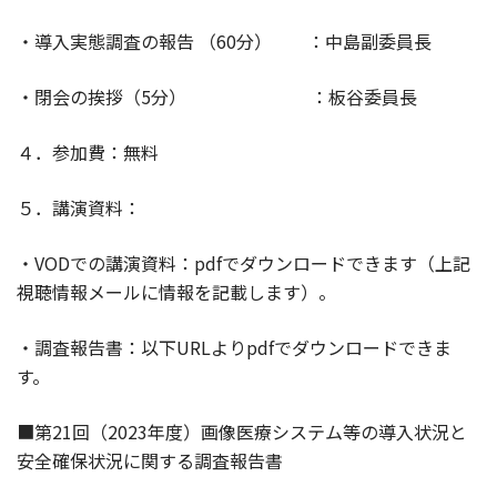
・導入実態調査の報告 （
60
分） ：中島副委員長
・閉会の挨拶（
5
分） ：板谷委員長
４．参加費：無料
５．講演資料：
・
VOD
での講演資料：
pdf
でダウンロードできます（上記
視聴情報メールに情報を記載します）。
・調査報告書：以下
URL
より
pdf
でダウンロードできま
す。
■第
21
回（
2023
年度）画像医療システム等の導入状況と
安全確保状況に関する調査報告書