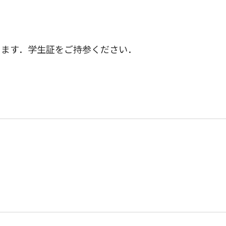
）
）
ります．学生証をご持参ください．