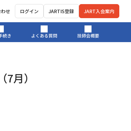
合わせ
ログイン
JARTIS登録
JART入会案内
手続き
よくある質問
技師会概要
（7月）