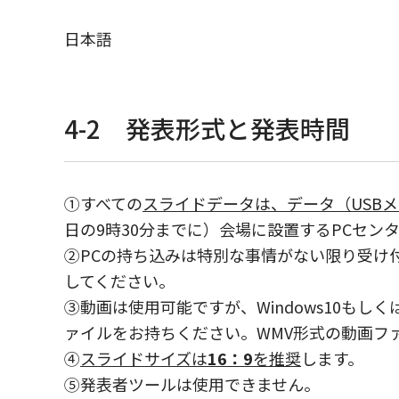
日本語
4-2 発表形式と発表時間
①すべての
スライドデータは、データ（USB
日の9時30分までに）会場に設置するPCセン
②PCの持ち込みは特別な事情がない限り受け付けません
してください。
③動画は使用可能ですが、Windows10もしくは1
ァイルをお持ちください。WMV形式の動画フ
④
スライドサイズは
16：9
を推奨
します。
⑤発表者ツールは使用できません。