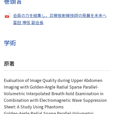
巻頭言
会員の力を結集し、診療放射線技師の発展を未来へ
富田 博信 副会長
学術
原著
Evaluation of Image Quality during Upper Abdomen
Imaging with Golden-Angle Radial Sparse Parallel-
Volumetric Interpolated Breath-hold Examination in
Combination with Electromagnetic Wave Suppression
Sheet: A Study Using Phantoms
Golden-Angle Radial Sparse Parallel-Volumetric