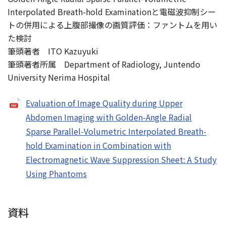
Interpolated Breath-hold Examinationと電磁波抑制シー
トの併用による上腹部撮像の画質評価：ファントムを用い
た検討
筆頭著者 ITO Kazuyuki
筆頭著者所属 Department of Radiology, Juntendo
University Nerima Hospital
Evaluation of Image Quality during Upper
Abdomen Imaging with Golden-Angle Radial
Sparse Parallel-Volumetric Interpolated Breath-
hold Examination in Combination with
Electromagnetic Wave Suppression Sheet: A Study
Using Phantoms
資料