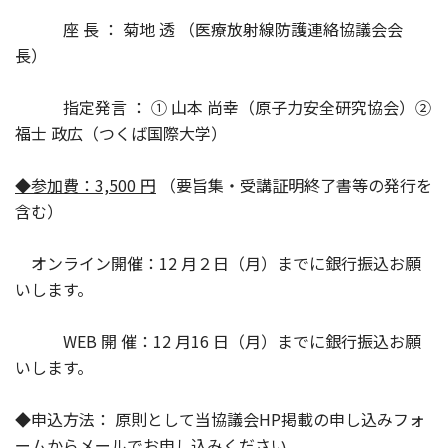
座 長 ： 菊地 透 （医療放射線防護連絡協議会会
長）
指定発言 ： ① 山本 尚幸（原子力安全研究協会）②
福士 政広（つくば国際大学）
◆参加費：3,500 円
（要旨集・受講証明終了書等の発行を
含む）
オンライン開催：12 月２日（月）までに銀行振込お願
いします。
WEB 開 催：12 月16 日（月）までに銀行振込お願
いします。
◆申込方法： 原則として当協議会HP掲載の申し込みフォ
ームからメールでお申し込みください。