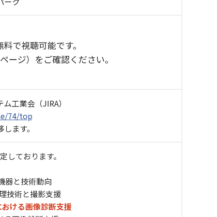
パーク
無料で視聴可能です。
ebページ）をご確認ください。
ム工業会（JIRA）
ce/74/top
移します。
予定しております。
療機器と技術動向
処理技術と撮影支援
域における画像診断支援