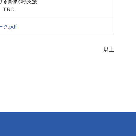
ける画像診断支援
.B.D.
ク.pdf
以上